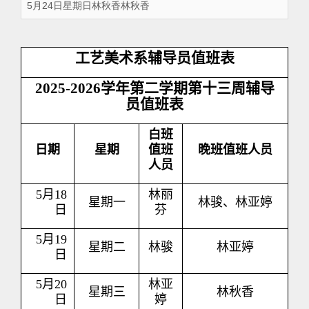
5月24日星期日林秋香林秋香
工艺美术系辅导员值班表
2025-2026
学年第二学期第十三周辅导
员值班表
白班
日期
星期
值班
晚班值班人员
人员
5
月
18
林丽
星期一
林骏、林亚婷
日
芬
5
月
19
星期二
林骏
林亚婷
日
5
月
20
林亚
星期三
林秋香
日
婷