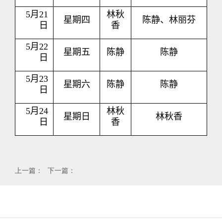
5
月
21
林秋
星期四
陈静、林丽芬
日
香
5
月
22
星期五
陈静
陈静
日
5
月
23
星期六
陈静
陈静
日
5
月
24
林秋
星期日
林秋香
日
香
上一篇：
下一篇：