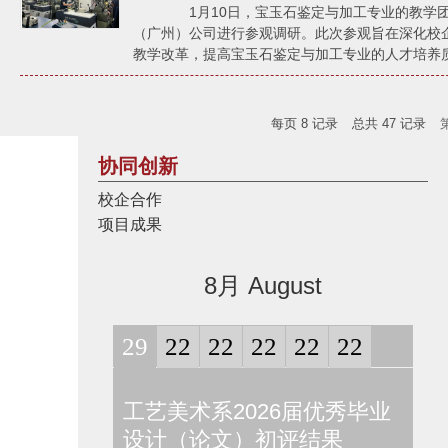
1月10日，宝玉石鉴定与加工专业的教学团
（广州）公司进行参观调研。此次参观旨在深化校
教学改革，提高宝玉石鉴定与加工专业的人才培养质
每页
8
记录
总共
47
记录
协同创新
校企合作
项目成果
8月 August
29
22
22
22
22
22
工艺美术系2026届优秀毕业
工艺
设计（论文）初评结果
第