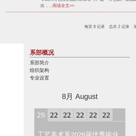
出，...
阅读全文>>
每页
8
记录
总共
2
记录
系部概况
系部简介
组织架构
专业设置
8月 August
29
22
22
22
22
22
工艺美术系2026届优秀毕业
工艺