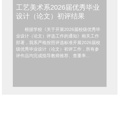
工艺美术系2026届优秀毕业
工艺美术系2
设计（论文）初评结果
第二学期
班表
根据学校《关于开展2026届校级优秀毕
业设计（论文）评选工作的通知》相关工作
工艺美术系辅导
部署，我系严格按照评选标准开展2026届校
年第二学期第十
级优秀毕业设计（论文）初评工作，所有参
白班值班人员晚班
评作品均完成指导教师推荐、查重率...
林丽芬林亚婷、林
陈静、林丽芬6月2