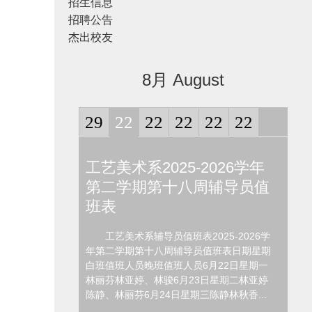
招生信息
招聘公告
杰出校友
8月 August
29
22
22
22
22
22
6届优秀毕业
工艺美术系2025-2026学年
调
评结果
第二学期第十八周辅导员值
艺
班表
教
26届校级优秀毕
的通知》相关工作
工艺美术系辅导员值班表2025-2026学
为
准开展2026届校
年第二学期第十八周辅导员值班表日期星期
帮助
初评工作，所有参
白班值班人员晚班值班人员6月22日星期一
生身
查重率...
林丽芬林亚婷、林骏6月23日星期二林亚婷
在信
陈静、林丽芬6月24日星期三陈静林秋香...
考”