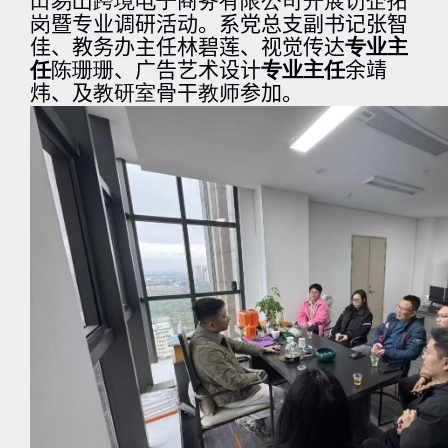
田易山跨境电子商务有限公司开展访企拓
岗
暨专业调研活动。系党总支副书记张智
佳、教务办主任林碧莲、视觉传达
专业主
任
陈珊珊
、
广告艺术设计
专业主任
余靖
炜
、
及
教研室
骨干
教师
参加。