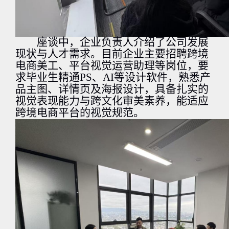
座谈中，
企业
负责人
介绍了公司发展
现状与人才需求
。
目前企业主要招聘跨境
电商美工、平台视觉运营助理等岗位，要
求毕业生精通
PS
、
AI
等设计软件，熟悉产
品主图、详情页及海报设计，具备扎实的
视觉表现能力与跨文化审美素养，能适应
跨境电商平台的视觉规范。