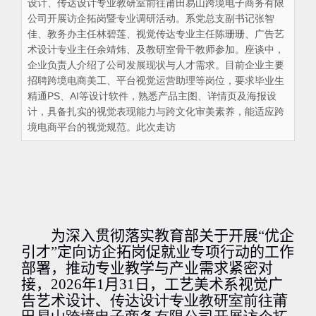
设计、传达设计专业教研室前往莆田易山跨境电子商务有限
公司开展访企拓岗暨专业调研活动。系党总支副书记张智
佳、教务办主任林碧莲、视觉传达专业主任陈珊珊、广告艺
术设计专业主任余靖炜、及教研室骨干教师参加。座谈中，
企业负责人介绍了公司发展现状与人才需求。目前企业主要
招聘跨境电商美工、平台视觉运营助理等岗位，要求毕业生
精通PS、AI等设计软件，熟悉产品主图、详情页及海报设
计，具备扎实的视觉表现能力与跨文化审美素养，能适应跨
境电商平台的视觉规范。此次走访
为深入贯彻落实教育部关于开展“优企
引才”定向访企拓岗促就业专项行动的工作
部署
，
推动专业教学与产业需求紧密对
接，
2026
年
1
月
31
日，工艺美术系视觉
广
告艺术设计、
传达设计专业教研室前往莆