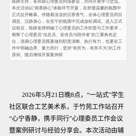
陈静主持，各班级心理委员到场参会，共同开展学习交流。
本次活动以“闻香静心”体验环节开篇，在舒缓温馨的氛围中
正式拉开帷幕。伴随着淡淡的沉香香气，全体心理委员闭目
调息、沉静身心，在安宁的氛围中完成放松调试。进入正式
议程后，陈静老师明确了心理委员的工作职责与工作要求，
阐释了心理委员“信息员、宣传员与陪伴者”的三重角色定
位，强调心理委员既要做到职责清晰、执行有力，也要在工
作中明确边界、量力而行，坚持“有所为，有所不为”的工作
原则。随后继续开展案例研
2026
年
5
月
21
日晚
8
点，“一站式”学生
社区联合工艺美术系，于竹苑工作站召开
“心宁香静，携手同行”心理委员工作会议
暨案例研讨与经验分享会。本次活动由辅