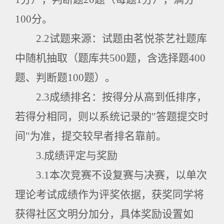
100
分。
2.2
试题来源：试题由茗悦茶艺社题库
中随机抽取（题库共
500
题，含选择题
400
题、判断题
100
题）。
2.3
成绩排名：按得分从高到低排序，
若得分相同，则以系统记录的
"
答题提交时
间
"
为准，提交较早者排名靠前。
3.
成绩评定与奖励
3.1
本次竞赛不设复赛与决赛，以单次
理论考试成绩作为评奖依据，获奖同学将
获得社区文明分加分，具体奖励设置如