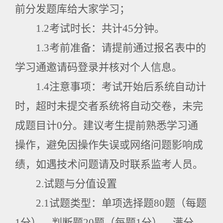
前分发题库给大家学习；
1.2
考试时长：共计
45
分钟。
1.3
考前准备：请提前通过报名表中的
学习通邀请码登录并核对个人信息。
1.4
注意事项：考试开始后系统自动计
时，超时未提交者系统将自动交卷，未完
成题目计
0
分。建议考生提前熟悉学习通
操作，避免因操作失误或网络问题影响成
绩，如遇技术问题请及时联系监考人员。
2.
试题与分值设置
2.1
试题类型：单项选择题
80
题（每题
1
分），判断题
20
题（每题
1
分），满分